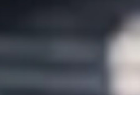
Casinos ohne Oasis bringen
Einfachheit und Übersicht in die