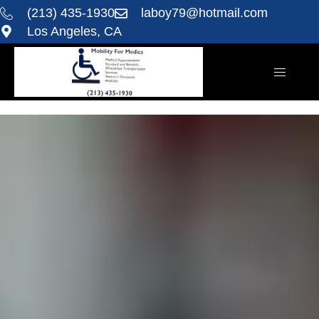
(213) 435-1930
laboy79@hotmail.com
Los Angeles, CA