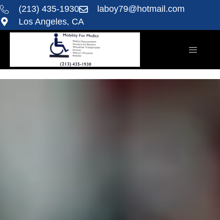
(213) 435-1930
laboy79@hotmail.com
Los Angeles, CA