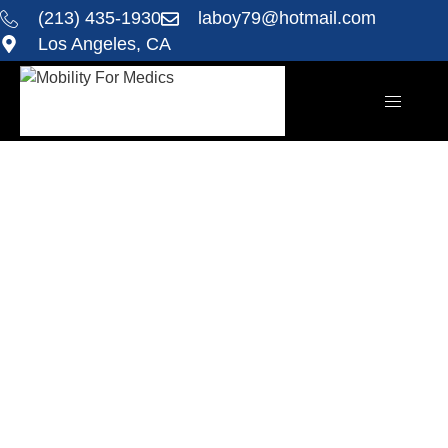
(213) 435-1930
laboy79@hotmail.com
Los Angeles, CA