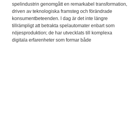
spelindustrin genomgått en remarkabel transformation,
driven av teknologiska framsteg och förändrade
konsumentbeteenden. I dag är det inte längre
tillrämpligt att betrakta spelautomater enbart som
nöjesproduktion; de har utvecklats till komplexa
digitala erfarenheter som formar både
underhållningslandskapet och den ekonomiska
tillväxten inom sektorn.
Teknologisk Innovation
och Responsiv Design:
Grundpelare för Modern
Spelautomat
De senaste åren har vi sett en accelererande
utveckling inom digitala spelautomater, där
innovationer inom grafik, artificiell intelligens (AI) och
användarinteraktion lyft branschen till nya nivåer.