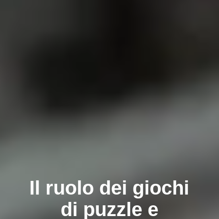
Il ruolo dei giochi
di puzzle e