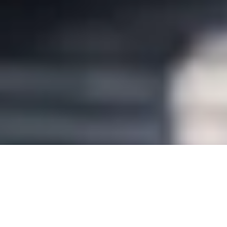
Negli ultimi decenni, il panorama dell’intrattenimento
digitale si è evoluto rapidamente, passando da
semplici giochi casual a piattaforme complesse e