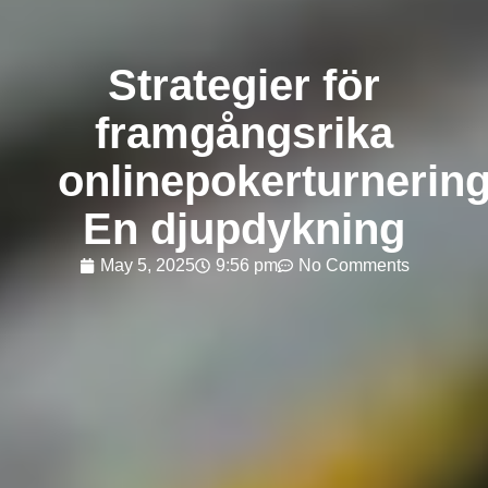
Strategier för
framgångsrika
onlinepokerturnering
En djupdykning
May 5, 2025
9:56 pm
No Comments