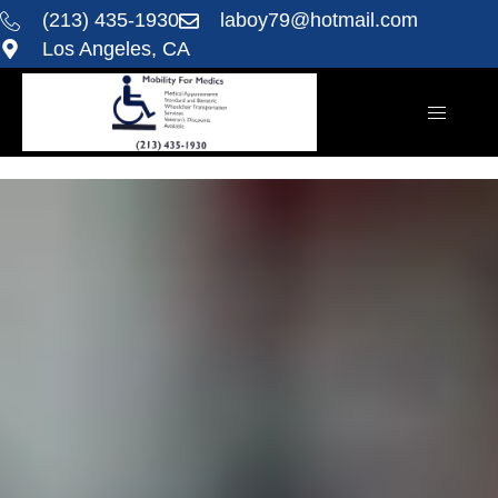
(213) 435-1930
laboy79@hotmail.com
Los Angeles, CA