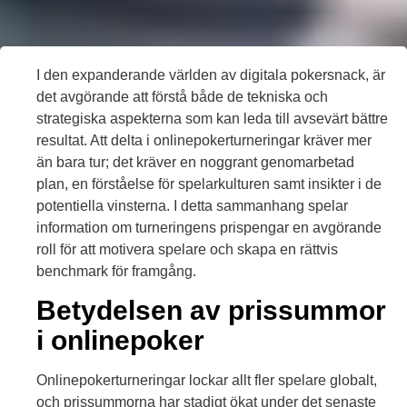
I den expanderande världen av digitala pokersnack, är
det avgörande att förstå både de tekniska och
strategiska aspekterna som kan leda till avsevärt bättre
resultat. Att delta i onlinepokerturneringar kräver mer
än bara tur; det kräver en noggrant genomarbetad
plan, en förståelse för spelarkulturen samt insikter i de
potentiella vinsterna. I detta sammanhang spelar
information om turneringens prispengar en avgörande
roll för att motivera spelare och skapa en rättvis
benchmark för framgång.
Betydelsen av prissummor
i onlinepoker
Onlinepokerturneringar lockar allt fler spelare globalt,
och prissummorna har stadigt ökat under det senaste