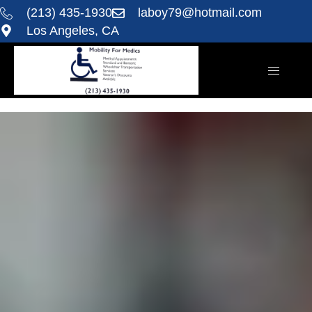
(213) 435-1930
laboy79@hotmail.com
Los Angeles, CA