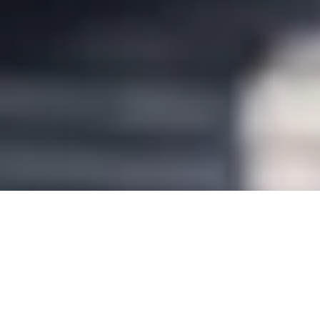
I den moderna digitala tidsåldern har online casino
blivit en central del av underhållningslandskapet
globalt. Sverige, med sin välutvecklade spelreglering
och högstandard för konsumentskydd, har sett en